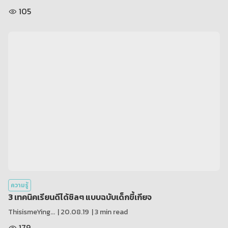
105
ความรู้
3 เทคนิคเรียนดีได้ชิลๆ แบบฉบับเด็กขี้เกียจ
ThisismeYing...
|
20.08.19
| 3 min read
179